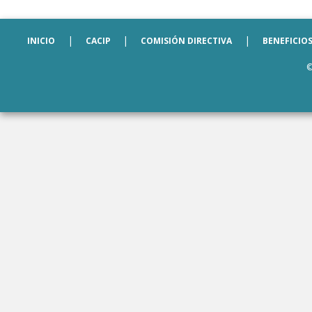
|
|
|
INICIO
CACIP
COMISIÓN DIRECTIVA
BENEFICIO
©