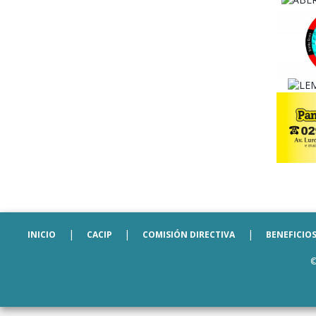
|
|
|
INICIO
CACIP
COMISIÓN DIRECTIVA
BENEFICIO
©