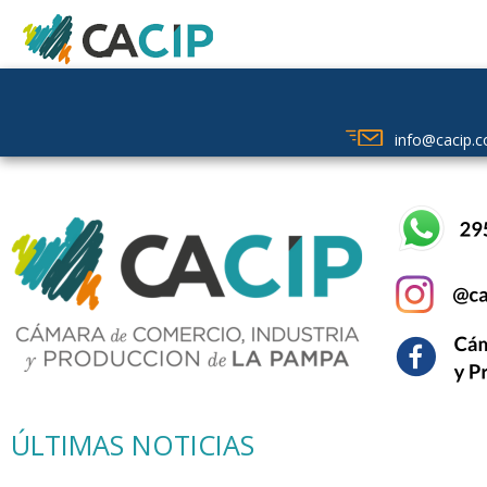
info@cacip.c
info@cacip.c
ÚLTIMAS NOTICIAS