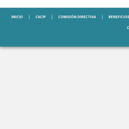
|
|
|
INICIO
CACIP
COMISIÓN DIRECTIVA
BENEFICIO
©