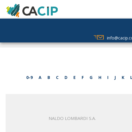
info@cacip.c
info@cacip.c
0-9
A
B
C
D
E
F
G
H
I
J
K
NALDO LOMBARDI S.A.