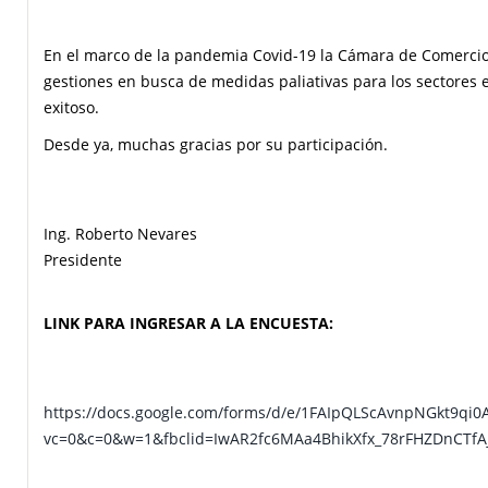
En el marco de la pandemia Covid-19 la Cámara de Comercio
gestiones en busca de medidas paliativas para los sectores 
exitoso.
En vistas de fortalecer estas acciones y para atender de man
Desde ya, muchas gracias por su participación.
empresas y con el fin de presentar a las autoridades corres
con información actualizada. Por eso, solicitamos comenten 
Ing. Roberto Nevares
Presidente
LINK PARA INGRESAR A LA ENCUESTA:
https://docs.google.com/forms/d/e/1FAIpQLScAvnpNGkt9q
vc=0&c=0&w=1&fbclid=IwAR2fc6MAa4BhikXfx_78rFHZDnCTf