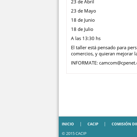
23 de Abril
23 de Mayo
18 de Junio
18 de Julio
A las 13:30 hs
El taller está pensado para p
comercios, y quieran mejorar la 
INFORMATE: camcom@cpenet.
|
|
INICIO
CACIP
COMISIÓN DI
© 2015
CACIP