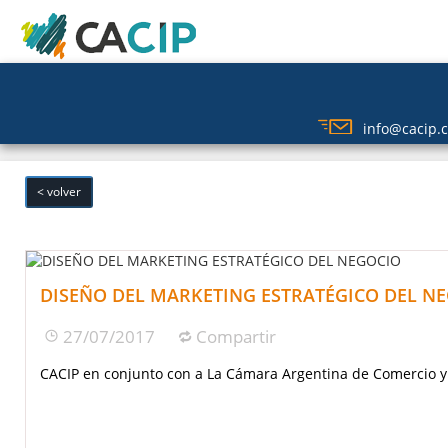
info@cacip.c
info@cacip.
< volver
DISEÑO DEL MARKETING ESTRATÉGICO DEL N
27/07/2017
Compartir
CACIP en conjunto con a La Cámara Argentina de Comercio y 