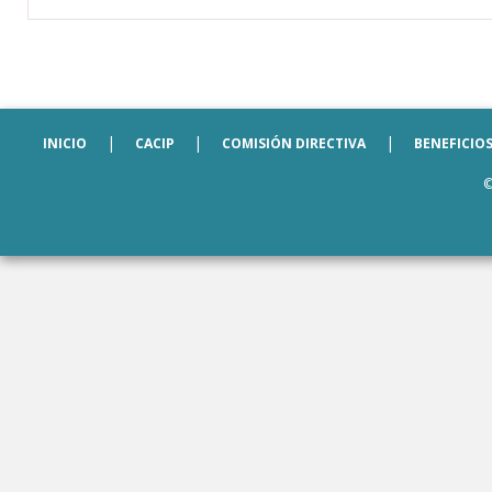
|
|
|
INICIO
CACIP
COMISIÓN DIRECTIVA
BENEFICIO
©