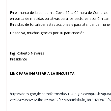
En el marco de la pandemia Covid-19 la Cámara de Comercio, 
en busca de medidas paliativas para los sectores económicamen
En vistas de fortalecer estas acciones y para atender de maner
empresas y con el fin de presentar a las autoridades correspo
Desde ya, muchas gracias por su participación.
información actualizada. Por eso, solicitamos comenten la sig
Ing. Roberto Nevares
Presidente
LINK PARA INGRESAR A LA ENCUESTA:
https://docs.google.com/forms/d/e/1FAIpQLScAvnpNGkt9q
vc=0&c=0&w=1&fbclid=IwAR2fc6MAa4BhikXfx_78rFHZDnCTf