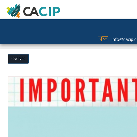
info@cacip.c
info@cacip.
< volver