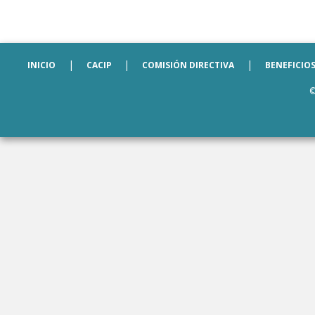
|
|
|
INICIO
CACIP
COMISIÓN DIRECTIVA
BENEFICIO
©